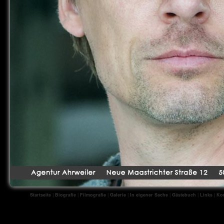
Startseite
|
Biografie
|
Filmografie
|
Galerie
|
In eigener Sache
|
Gästebuch
|
Links
|
Kon