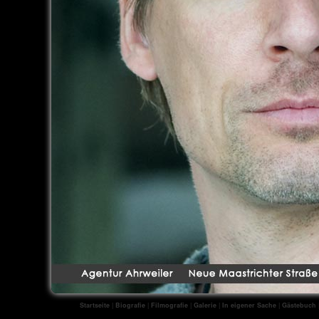
Startseite
|
Biografie
|
Filmografie
|
Galerie
|
In eigener Sache
|
Gästebuch