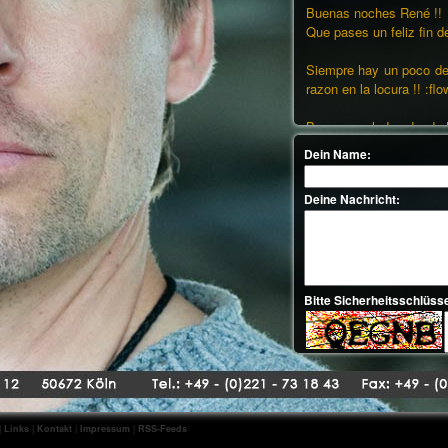
Buenas noches René !!
Que pases un feliz fin d
Siempre hay un poco de 
razon en la locura !! :fl
Besos y saludos desde 
-----------------------------------
Gute natch Rene !!
Berbringen sie ein happ
Es gibt immer etwas w
vernunft in wahnsinn !! :f
Küsse and grübe aus Ba
Marina
schrieb am
27.0
hi rene
wollte dich ma schön
wünschen
|
Links
|
Kontakt
|
Impressum
|
RSS-Feeds
deine sendungen sind ei