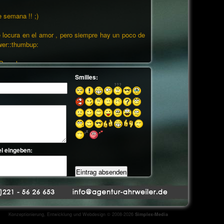
e semana !! ;)
locura en el amor , pero siempre hay un poco de
ower::thumbup:
Barcelona
-------------
y weedken!!:fame:
ahnsinn in der liebe aber es gibt immer etwas
lower:;)
rcelona :wave::wave:
3.2009, 20:38
Uhr:
 grüßen und euch allen ein schönes wochende
Konzeptionierung, Entwicklung und Webdesign © 2008-2026
Simplex-Media
nfach der hammer:hat: