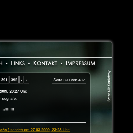
391
392
›
»
Seite 390 von 482
2009, 20:27
Uhr:
r sognare,
,
e!!!!!!!!
paña )
schrieb am
27.03.2009, 23:28
Uhr: