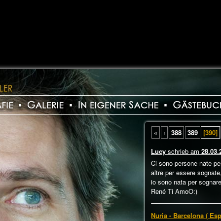
«
‹
388
389
[390]
Lucy
schrieb am
28.03.
Ci sono persone nate pe
altre per essere sognate
io sono nata per sognare t
René Ti AmoO:)
Nuria - Barcelona ( Es