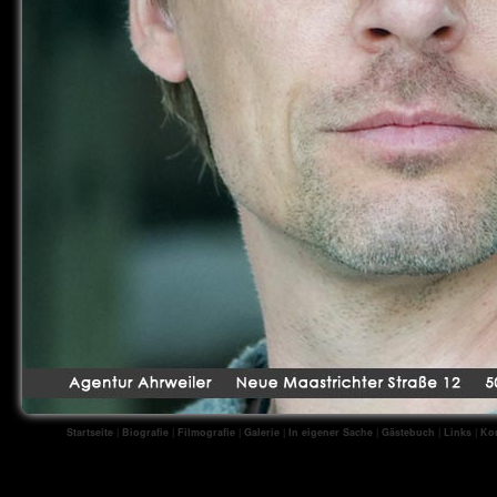
Startseite
|
Biografie
|
Filmografie
|
Galerie
|
In eigener Sache
|
Gästebuch
|
Links
|
Kon