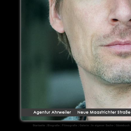
Startseite
|
Biografie
|
Filmografie
|
Galerie
|
In eigener Sache
|
Gästebuch