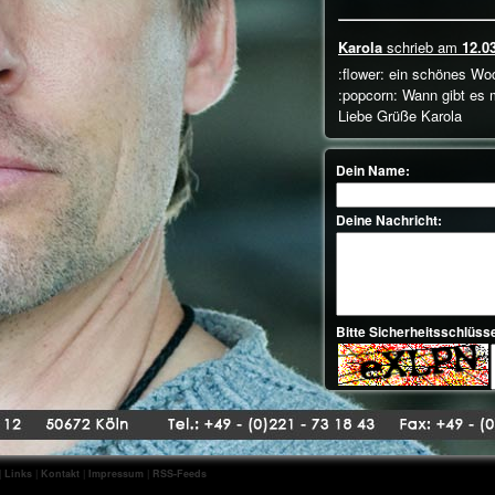
Karola
schrieb am
12.0
:flower: ein schönes W
:popcorn: Wann gibt es 
Liebe Grüße Karola
friend
schrieb am
12.03
Warum keine Nachr
Wochenende::flower:
Anne von Paris
schrie
Hallo René,
I hope you are well.
Have a nice weekend.
Warm regards,
Anne
|
Links
|
Kontakt
|
Impressum
|
RSS-Feeds