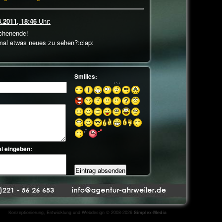
3.2011, 18:46
Uhr:
ochenende!
mal etwas neues zu sehen?:clap:
.2011, 01:33
Uhr:
ichten mehr oder neue Bilder? Schones
b am
11.03.2011, 18:21
Uhr:
Konzeptionierung, Entwicklung und Webdesign © 2008-2026
Simplex-Media