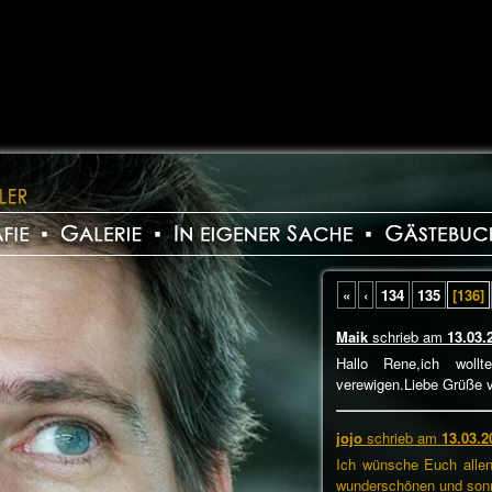
«
‹
134
135
[136]
Maik
schrieb am
13.03.
Hallo Rene,ich woll
verewigen.Liebe Grüße 
jojo
schrieb am
13.03.2
Ich wünsche Euch allen
wunderschönen und son