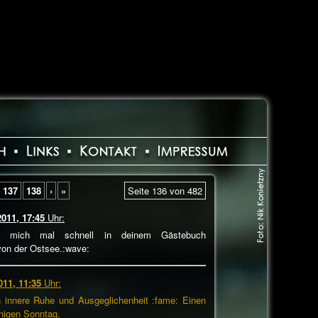
137
138
›
»
Seite 136 von 482
2011, 17:45
Uhr:
te mich mal schnell in deinem Gästebuch
von der Ostsee.:wave:
011, 11:35
Uhr:
 innere Ruhe und Ausgeglichenheit :fame: Einen
nigen Sonntag.