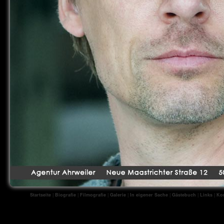
Startseite
|
Biografie
|
Filmografie
|
Galerie
|
In eigener Sache
|
Gästebuch
|
Links
|
Kon