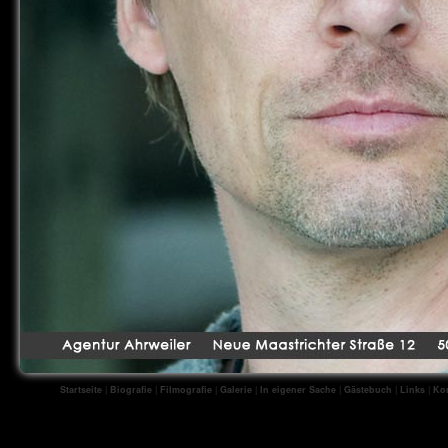
Startseite
|
Biografie
|
Filmografie
|
Galerie
|
In eigener Sache
|
Gästebuch
|
Links
|
Kon