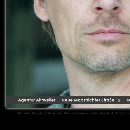
Startseite
|
Biografie
|
Filmografie
|
Galerie
|
In eigener Sache
|
Gästebuch
|
Links
|
Kon