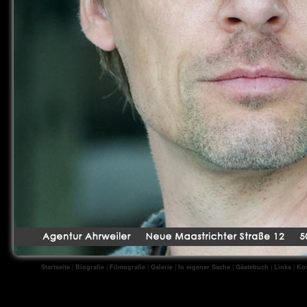
Startseite
|
Biografie
|
Filmografie
|
Galerie
|
In eigener Sache
|
Gästebuch
|
Links
|
Kon