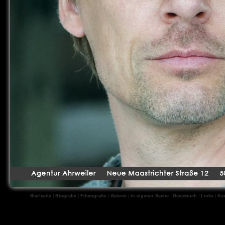
Startseite
|
Biografie
|
Filmografie
|
Galerie
|
In eigener Sache
|
Gästebuch
|
Links
|
Kon