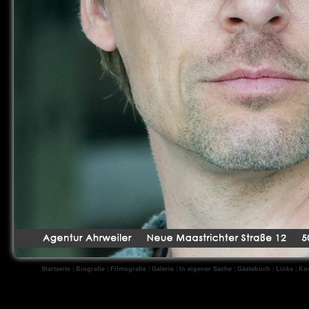
Startseite
|
Biografie
|
Filmografie
|
Galerie
|
In eigener Sache
|
Gästebuch
|
Links
|
Kon