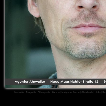
Startseite
|
Biografie
|
Filmografie
|
Galerie
|
In eigener Sache
|
Gästebuch
|
Links
|
Kon